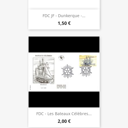
FDC JF - Dunkerque -...
1,50 €
FDC - Les Bateaux Célèbres...
2,00 €