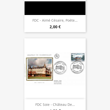
FDC - Aimé Césaire, Poète...
2,00 €
FDC Soie - Château De...