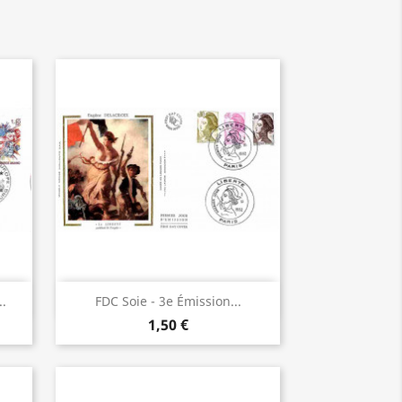
Aperçu rapide

..
FDC Soie - 3e Émission...
1,50 €