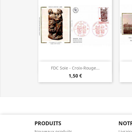
Aperçu rapide

FDC Soie - Croix-Rouge...
1,50 €
PRODUITS
NOTR
Nouveaux produits
Livrai