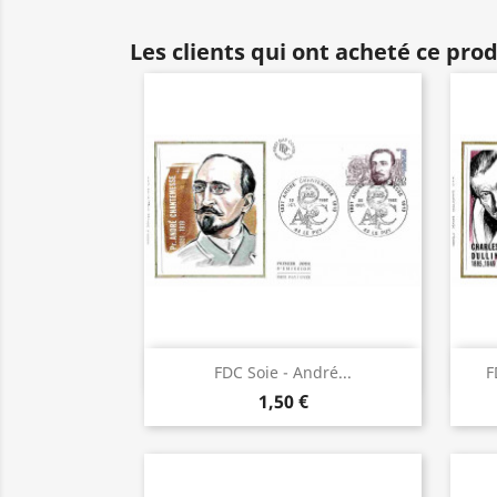
Les clients qui ont acheté ce pro
Aperçu rapide

FDC Soie - André...
F
1,50 €