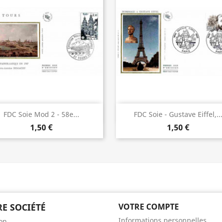
Aperçu rapide
Aperçu rapide


FDC Soie Mod 2 - 58e...
FDC Soie - Gustave Eiffel,..
1,50 €
1,50 €
E SOCIÉTÉ
VOTRE COMPTE
Informations personnelles
son