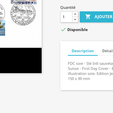
Quantité

AJOUTER

Disponible
Description
Détai
FDC soie - Sté Intl sauve
Suisse - First Day Cover 
illustration soie. Edition
150 x 90 mm