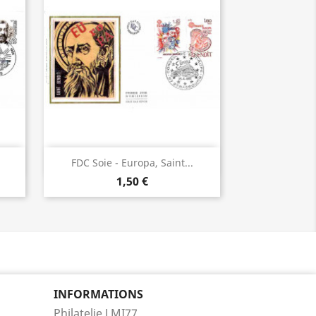
Aperçu rapide

.
FDC Soie - Europa, Saint...
1,50 €
INFORMATIONS
Philatelie LMI77