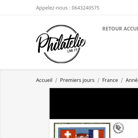
Appelez-nous :
0643240575
RETOUR ACCU
Accueil
Premiers jours
France
Anné