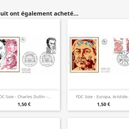
duit ont également acheté...
Aperçu rapide
Aperçu rapide


DC Soie - Charles Dullin -...
FDC Soie - Europa, Aristide.
1,50 €
1,50 €