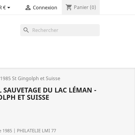
shopping_cart


Panier
(0)
R €
Connexion
search
/1985 St Gingolph et Suisse
TL SAUVETAGE DU LAC LÉMAN -
OLPH ET SUISSE
e 1985 | PHILATELIE LMI 77