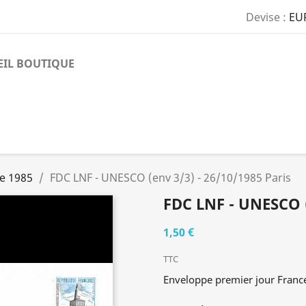
Devise :
EU
EIL BOUTIQUE
e 1985
FDC LNF - UNESCO (env 3/3) - 26/10/1985 Paris
FDC LNF - UNESCO (
1,50 €
TTC
Enveloppe premier jour Franc