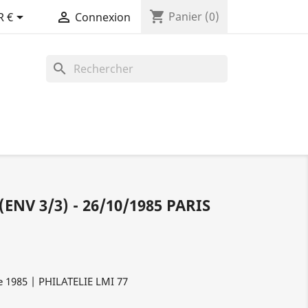
shopping_cart


Panier
(0)
R €
Connexion
search
ENV 3/3) - 26/10/1985 PARIS
e 1985 | PHILATELIE LMI 77