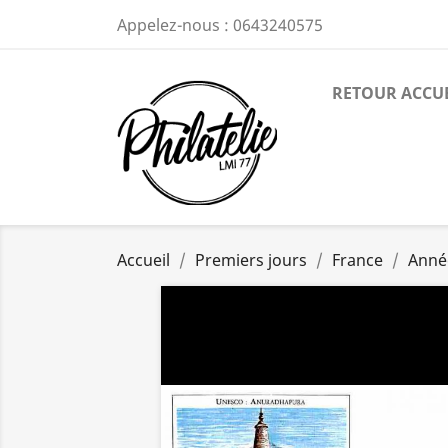
Appelez-nous :
0643240575
RETOUR ACCU
Accueil
Premiers jours
France
Anné