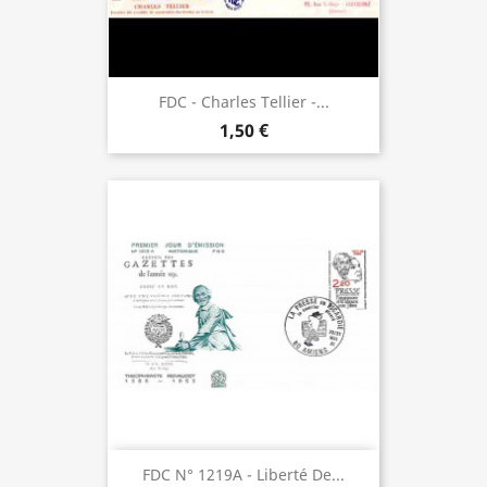
FDC - Charles Tellier -...
1,50 €
FDC N° 1219A - Liberté De...