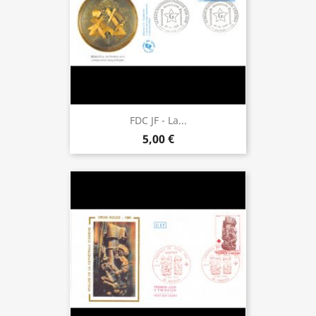
FDC JF - La...
5,00 €