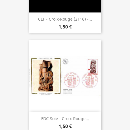
CEF - Croix-Rouge (2116) -...
1,50 €
FDC Soie - Croix-Rouge...
1,50 €