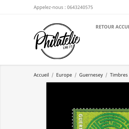
Appelez-nous :
0643240575
RETOUR ACCU
Accueil
Europe
Guernesey
Timbres