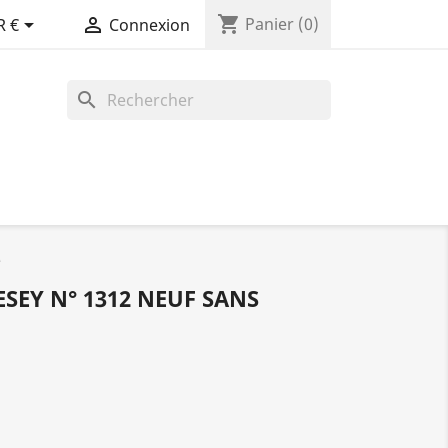
shopping_cart


Panier
(0)
R €
Connexion
search
e
SEY N° 1312 NEUF SANS