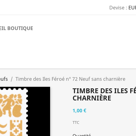
Devise :
EU
EIL BOUTIQUE
eufs
Timbre des Iles Féroé n° 72 Neuf sans charnière
TIMBRE DES ILES F
CHARNIÈRE
1,00 €
TTC
Quantité