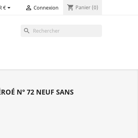
shopping_cart


Panier
(0)
R €
Connexion
search
ÉROÉ N° 72 NEUF SANS