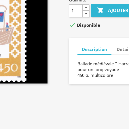

AJOUTER

Disponible
Description
Détai
Ballade médiévale " Harra 
pour un long voyage
450 ø. multicolore