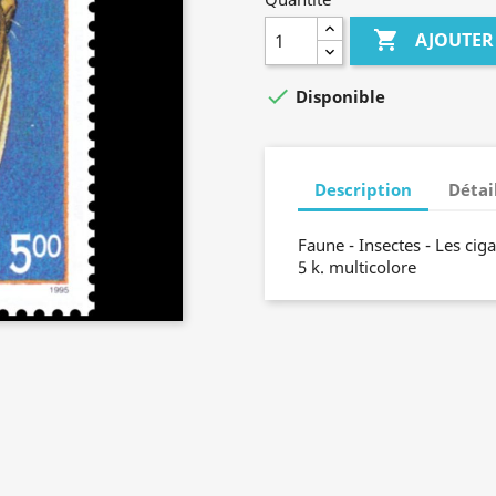

AJOUTER

Disponible
Description
Détai
Faune - Insectes - Les cig
5 k. multicolore