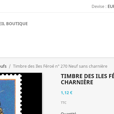
Devise :
EU
EIL BOUTIQUE
eufs
Timbre des Iles Féroé n° 270 Neuf sans charnière
TIMBRE DES ILES F
CHARNIÈRE
1,12 €
TTC
Quantité