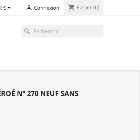
shopping_cart


Panier
(0)
R €
Connexion
search
ÉROÉ N° 270 NEUF SANS