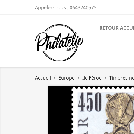
Appelez-nous :
0643240575
RETOUR ACCU
Accueil
Europe
Ile Féroe
Timbres n