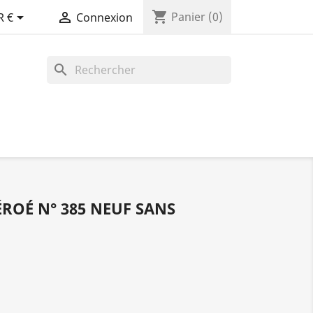
shopping_cart


Panier
(0)
R €
Connexion
search
ÉROÉ N° 385 NEUF SANS