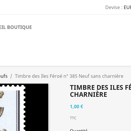
Devise :
EU
EIL BOUTIQUE
eufs
Timbre des Iles Féroé n° 385 Neuf sans charnière
TIMBRE DES ILES F
CHARNIÈRE
1,00 €
TTC
Quantité