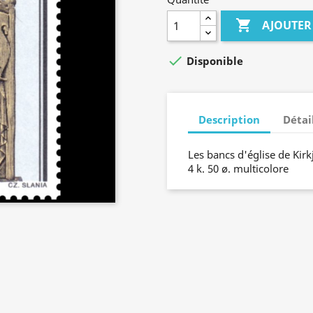

AJOUTER

Disponible
Description
Détai
Les bancs d'église de Kirkj
4 k. 50 ø. multicolore