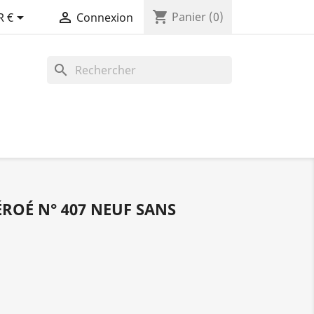
shopping_cart


Panier
(0)
R €
Connexion
search
ÉROÉ N° 407 NEUF SANS