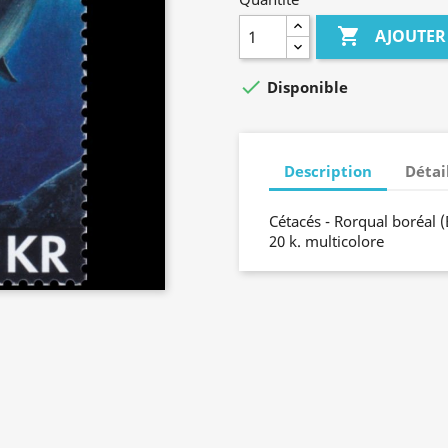

AJOUTER

Disponible
Description
Détai
Cétacés - Rorqual boréal 
20 k. multicolore