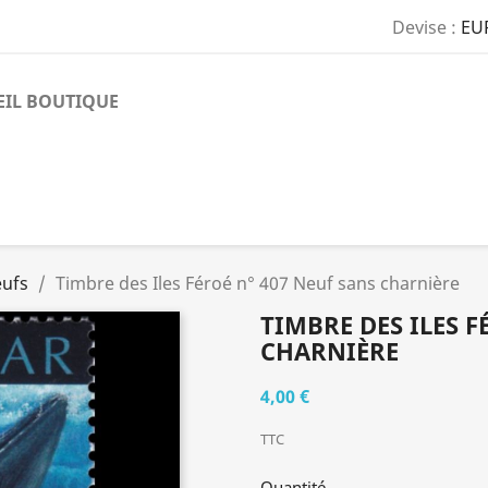
Devise :
EU
EIL BOUTIQUE
eufs
Timbre des Iles Féroé n° 407 Neuf sans charnière
TIMBRE DES ILES F
CHARNIÈRE
4,00 €
TTC
Quantité