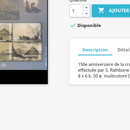

AJOUTER

Disponible
Description
Détai
150e anniversaire de la cro
effectuée par S. Rathbone 
8 x 6 k. 50 ø. multicolore (