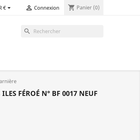
shopping_cart


Panier
(0)
R €
Connexion
search
harnière
 ILES FÉROÉ N° BF 0017 NEUF