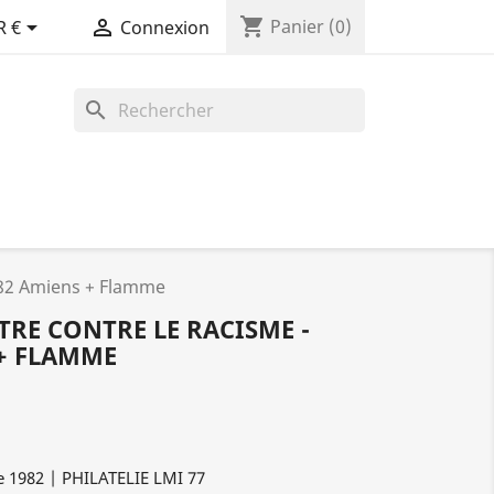
shopping_cart


Panier
(0)
R €
Connexion
search
1982 Amiens + Flamme
TTRE CONTRE LE RACISME -
 + FLAMME
e 1982 | PHILATELIE LMI 77