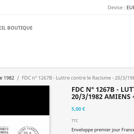
Devise :
EU
EIL BOUTIQUE
e 1982
FDC n° 1267B - Luttre contre le Racisme - 20/3/
FDC N° 1267B - LU
20/3/1982 AMIENS
5,00 €
TTC
Enveloppe premier jour Franc