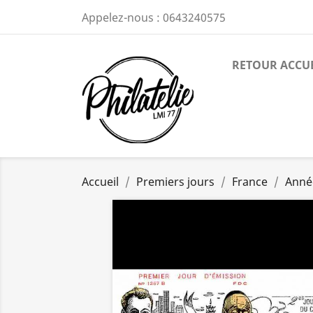
Appelez-nous :
0643240575
RETOUR ACCU
Accueil
Premiers jours
France
Anné