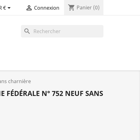
shopping_cart


Panier
(0)
R €
Connexion
search
ans charnière
 FÉDÉRALE N° 752 NEUF SANS