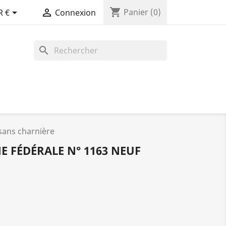
shopping_cart


Panier
(0)
R €
Connexion
search
sans charnière
 FÉDÉRALE N° 1163 NEUF