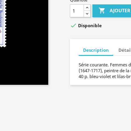

AJOUTER

Disponible
Description
Détai
Série courante. Femmes de
(1647-1717), peintre de la
40 p. bleu-violet et lilas-b