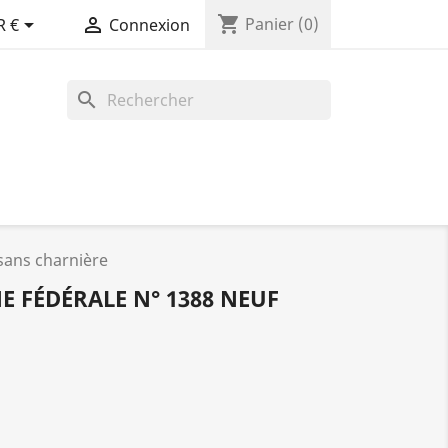
shopping_cart


Panier
(0)
R €
Connexion
search
sans charnière
 FÉDÉRALE N° 1388 NEUF