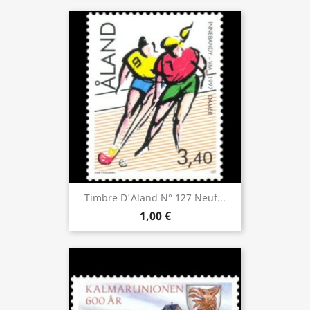
Timbre D'Aland N° 127 Neuf...
1,00 €