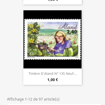
Timbre D'Aland N° 135 Neuf...
1,00 €
Affichage 1-12 de 97 article(s)