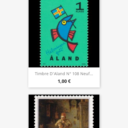
Timbre D'Aland N° 108 Neuf...
1,00 €