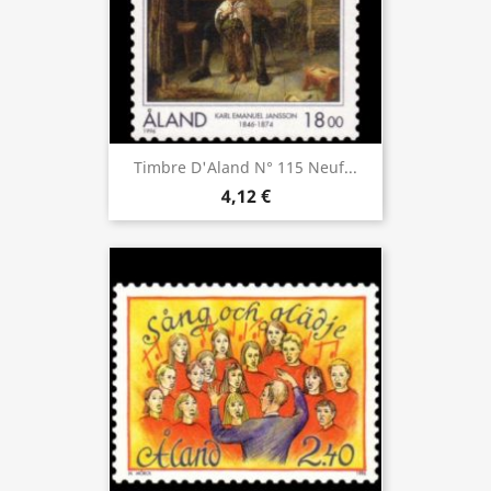
Timbre D'Aland N° 115 Neuf...
4,12 €