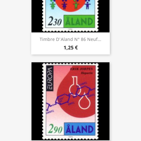
Timbre D'Aland N° 86 Neuf...
1,25 €