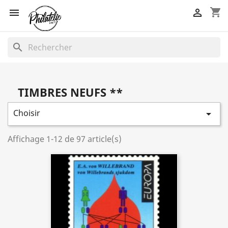
shopping_cart


search
TIMBRES NEUFS **
Choisir

Affichage 1-12 de 97 article(s)