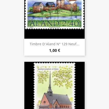
Timbre D'Aland N° 129 Neuf...
1,00 €