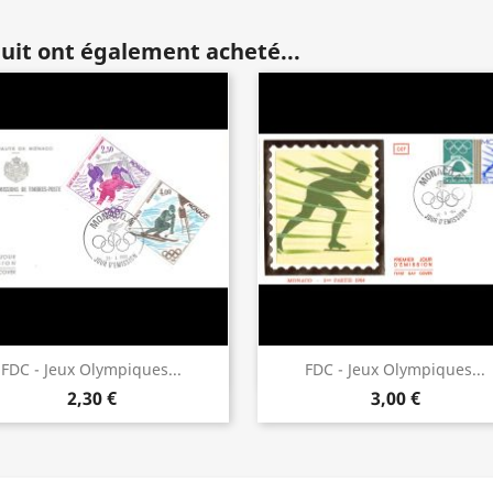
duit ont également acheté...
Aperçu rapide
Aperçu rapide


FDC - Jeux Olympiques...
FDC - Jeux Olympiques...
2,30 €
3,00 €