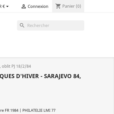
shopping_cart


Panier
(0)
R €
Connexion
search
 oblit PJ 18/2/84
QUES D'HIVER - SARAJEVO 84,
re FR 1984 | PHILATELIE LMI 77