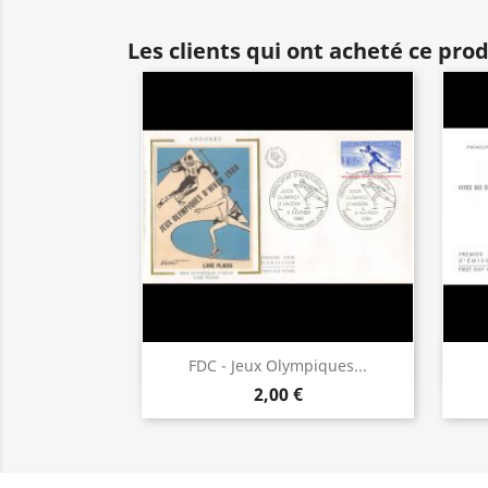
Les clients qui ont acheté ce pro
Aperçu rapide

FDC - Jeux Olympiques...
2,00 €