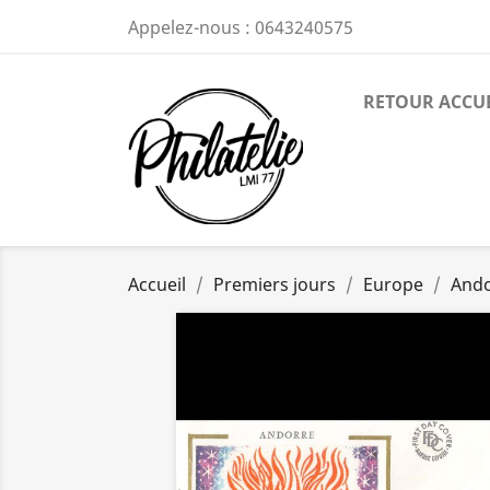
Appelez-nous :
0643240575
RETOUR ACCU
Accueil
Premiers jours
Europe
Ando