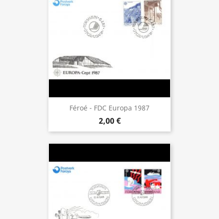
Féroé - FDC Europa 1987
2,00 €