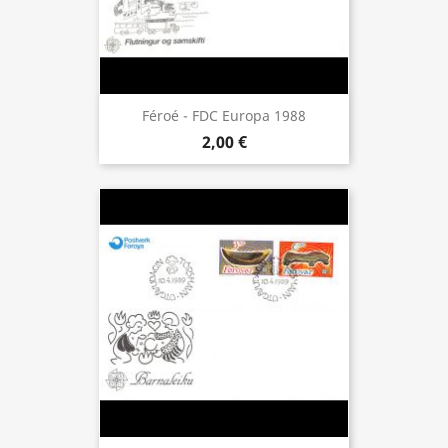
Féroé - FDC Europa 1988
2,00 €