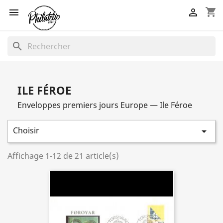
shopping_cart


search
ILE FÉROE
Enveloppes premiers jours Europe — Ile Féroe
Choisir

Affichage 1-12 de 21 article(s)