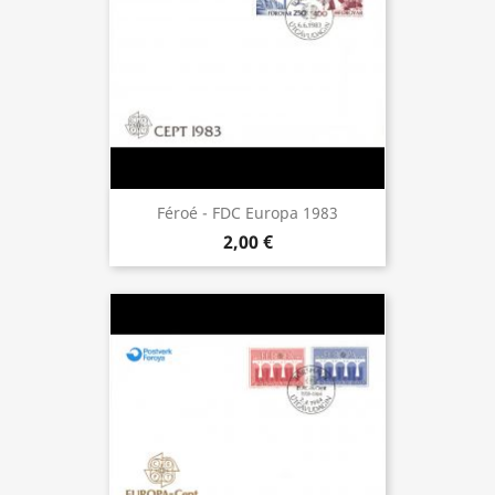
Féroé - FDC Europa 1983
2,00 €