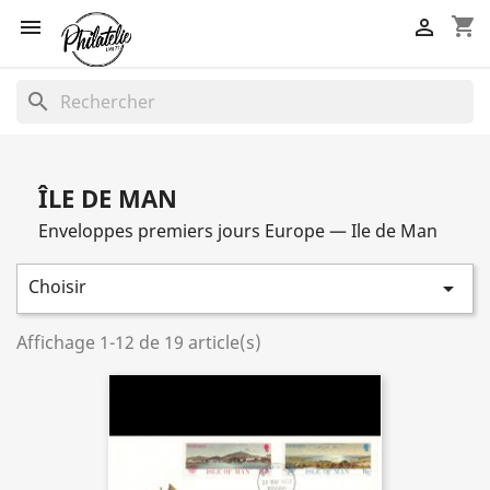
shopping_cart


search
ÎLE DE MAN
Enveloppes premiers jours Europe — I
le de Man
Choisir

Affichage 1-12 de 19 article(s)