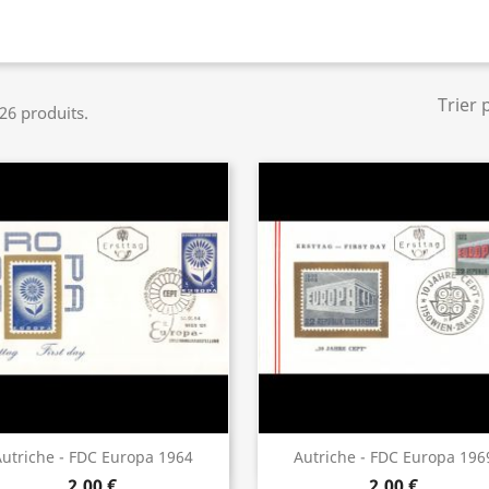
Trier 
 26 produits.
Aperçu rapide
Aperçu rapide


utriche - FDC Europa 1964
Autriche - FDC Europa 196
2,00 €
2,00 €