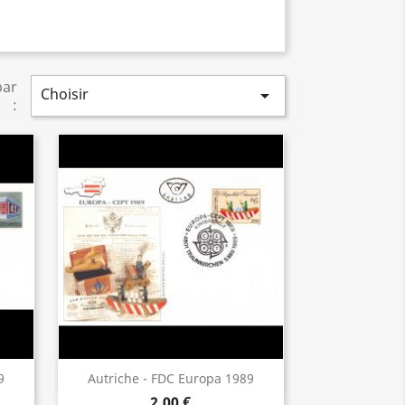
par
Choisir

:
Aperçu rapide

9
Autriche - FDC Europa 1989
2,00 €