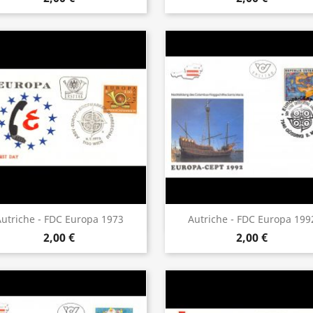
Aperçu rapide
Aperçu rapide


utriche - FDC Europa 1973
Autriche - FDC Europa 199
2,00 €
2,00 €