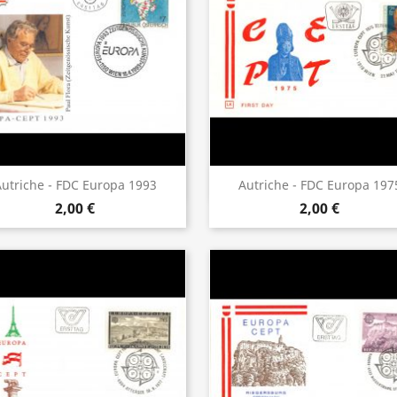
Aperçu rapide
Aperçu rapide


utriche - FDC Europa 1993
Autriche - FDC Europa 197
2,00 €
2,00 €