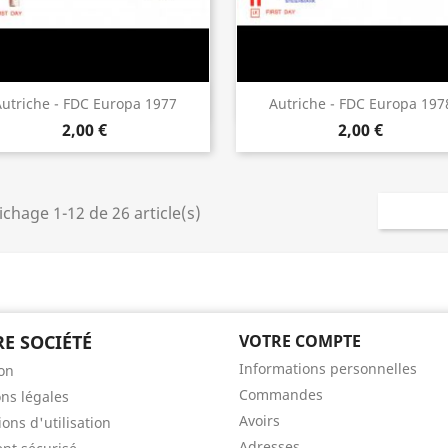
Aperçu rapide
Aperçu rapide


utriche - FDC Europa 1977
Autriche - FDC Europa 197
2,00 €
2,00 €
ichage 1-12 de 26 article(s)
E SOCIÉTÉ
VOTRE COMPTE
Informations personnelles
son
Commandes
ns légales
Avoirs
ons d'utilisation
Adresses