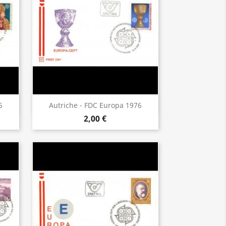
Aperçu rapide

5
Autriche - FDC Europa 1976
2,00 €