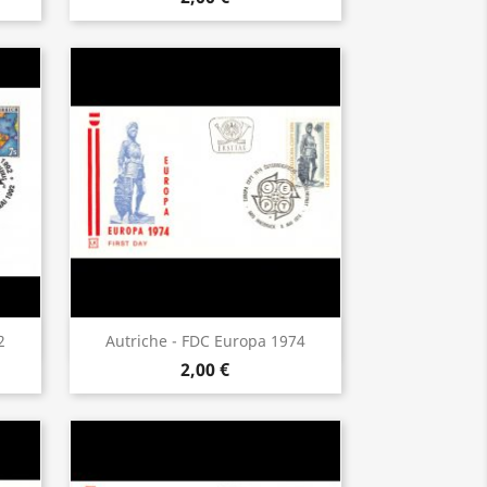
Aperçu rapide

2
Autriche - FDC Europa 1974
2,00 €