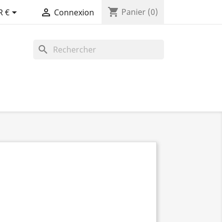
shopping_cart


Panier
(0)
R €
Connexion
search