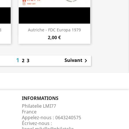
Aperçu rapide

8
Autriche - FDC Europa 1979
2,00 €
1
Suivant
2
3

INFORMATIONS
Philatelie LMI77
France
Appelez-nous :
0643240575
Écrivez-nous :