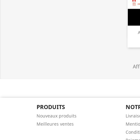
A
Aff
PRODUITS
NOTR
Nouveaux produits
Livrai
Meilleures ventes
Mentio
Conditi