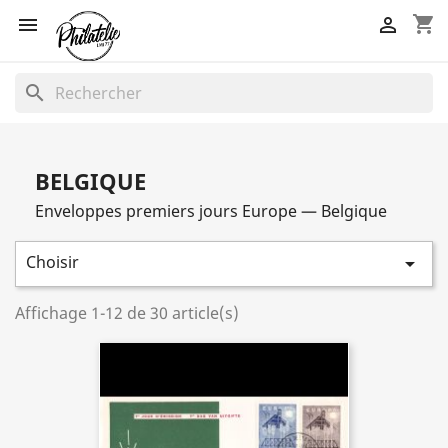
shopping_cart


search
BELGIQUE
Enveloppes premiers jours Europe — Belgique
Choisir

Affichage 1-12 de 30 article(s)