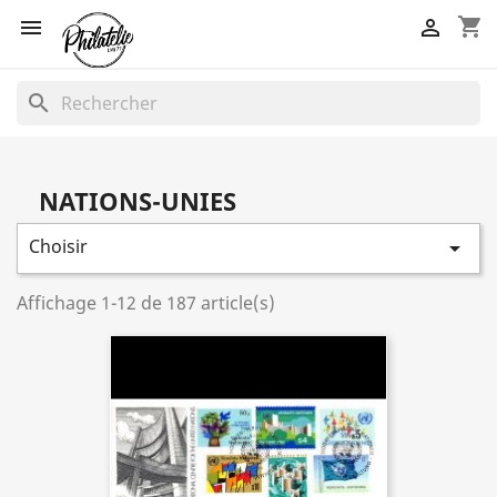
shopping_cart


search
NATIONS-UNIES
Choisir

Affichage 1-12 de 187 article(s)