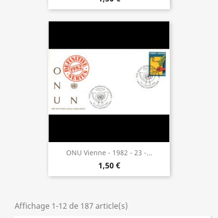
ONU Vienne - 1982 - 23 -...
1,50 €
Affichage 1-12 de 187 article(s)