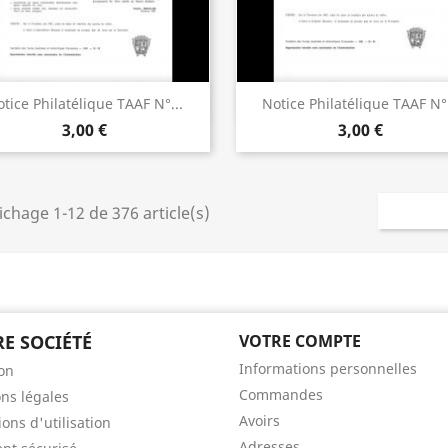
Aperçu rapide
Aperçu rapide


tice Philatélique TAAF N°...
Notice Philatélique TAAF N°.
3,00 €
3,00 €
ichage 1-12 de 376 article(s)
E SOCIÉTÉ
VOTRE COMPTE
Informations personnelles
son
Commandes
ns légales
Avoirs
ons d'utilisation
Adresses