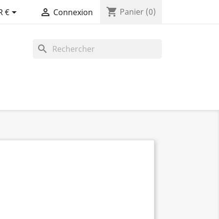
shopping_cart


Panier
(0)
R €
Connexion
search