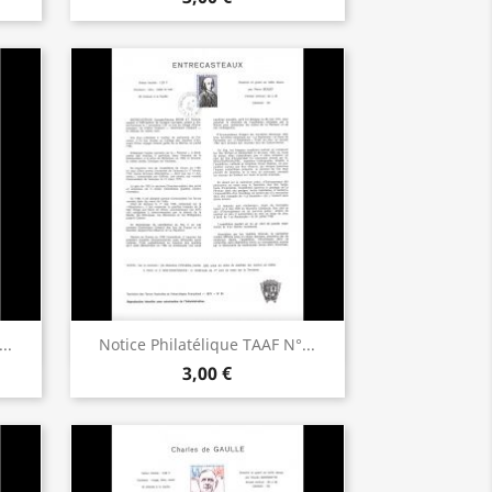
Aperçu rapide

..
Notice Philatélique TAAF N°...
3,00 €