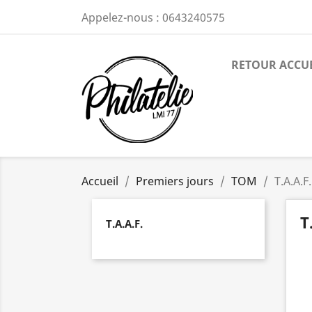
Appelez-nous :
0643240575
RETOUR ACCU
Accueil
Premiers jours
TOM
T.A.A.F.
T
T.A.A.F.