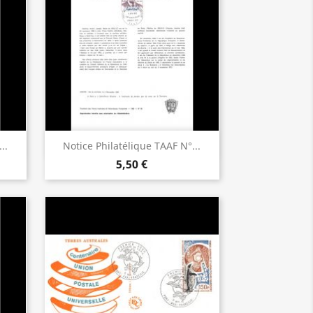
Aperçu rapide

..
Notice Philatélique TAAF N°...
5,50 €