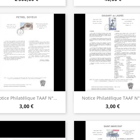
Aperçu rapide
Aperçu rapide


tice Philatélique TAAF N°...
Notice Philatélique TAAF N°.
3,00 €
3,00 €