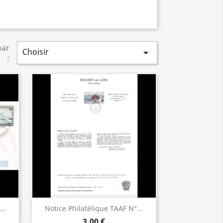
par
Choisir

:
Aperçu rapide

..
Notice Philatélique TAAF N°...
3,00 €