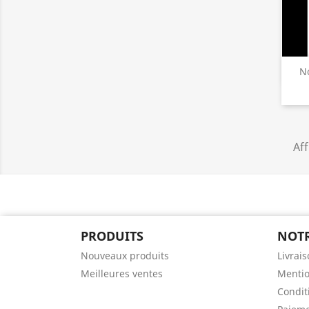
No
Aff
PRODUITS
NOTR
Nouveaux produits
Livrai
Meilleures ventes
Mentio
Conditi