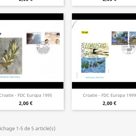
Aperçu rapide
Aperçu rapide


Croatie - FDC Europa 1995
Croatie - FDC Europa 1999
2,00 €
2,00 €
ichage 1-5 de 5 article(s)