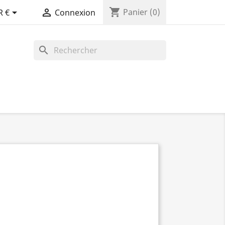
shopping_cart


Panier
(0)
R €
Connexion
search