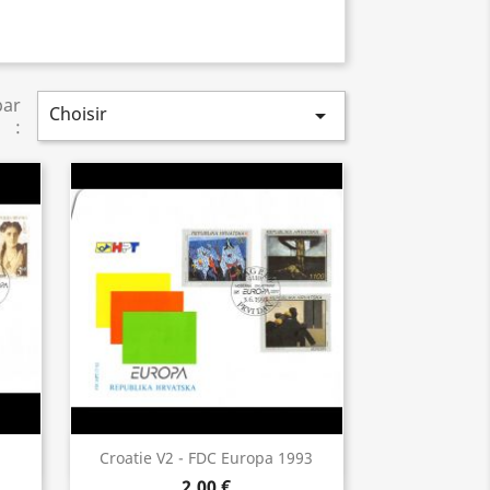
par
Choisir

:
Aperçu rapide

Croatie V2 - FDC Europa 1993
2,00 €