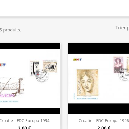
Trier 
 5 produits.
Aperçu rapide
Aperçu rapide


Croatie - FDC Europa 1994
Croatie - FDC Europa 1996
2,00 €
2,00 €