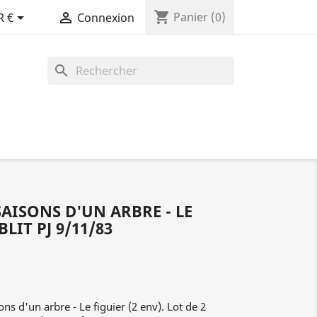
shopping_cart


Panier
(0)
R €
Connexion
search
SAISONS D'UN ARBRE - LE
BLIT PJ 9/11/83
s d'un arbre - Le figuier (2 env). Lot de 2