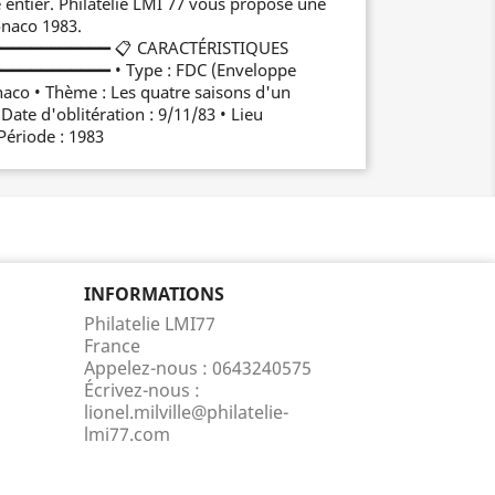
entier. Philatélie LMI 77 vous propose une
onaco 1983.
━━━━━━━━━━━ 📋 CARACTÉRISTIQUES
━━━━━━━━━ • Type : FDC (Enveloppe
naco • Thème : Les quatre saisons d'un
• Date d'oblitération : 9/11/83 • Lieu
Période : 1983
INFORMATIONS
Philatelie LMI77
France
Appelez-nous :
0643240575
Écrivez-nous :
lionel.milville@philatelie-
lmi77.com