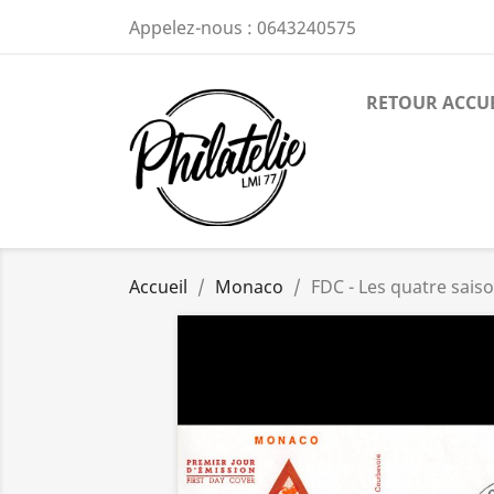
Appelez-nous :
0643240575
RETOUR ACCU
Accueil
Monaco
FDC - Les quatre saison