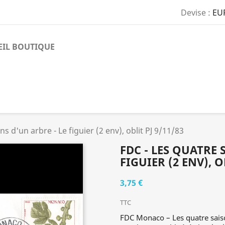
Devise :
EU
EIL BOUTIQUE
s d'un arbre - Le figuier (2 env), oblit PJ 9/11/83
FDC - LES QUATRE 
FIGUIER (2 ENV), O
3,75 €
TTC
FDC Monaco – Les quatre saison