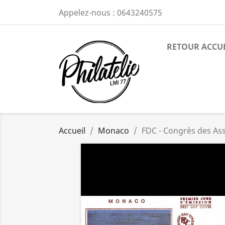
Appelez-nous :
0643240575
RETOUR ACCU
Accueil
Monaco
FDC - Congrès des Ass