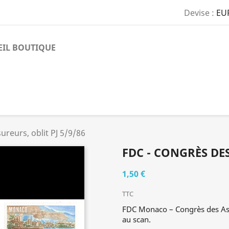
Devise :
EU
EIL BOUTIQUE
ureurs, oblit PJ 5/9/86
FDC - CONGRÈS DES
1,50 €
TTC
FDC Monaco – Congrès des Assu
au scan.