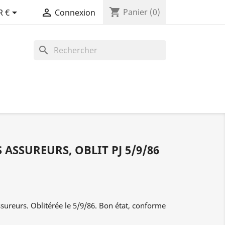
shopping_cart


Panier
(0)
R €
Connexion
search
 ASSUREURS, OBLIT PJ 5/9/86
reurs. Oblitérée le 5/9/86. Bon état, conforme