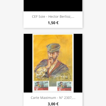
CEF Soie - Hector Berlioz,...
1,50 €
Carte Maximum - N° 2307,...
3,00 €