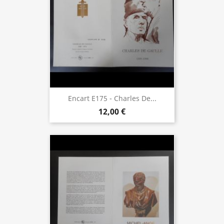
Encart E175 - Charles De...
12,00 €