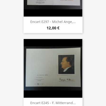
Encart E297 - Michel Ange,...
12,00 €
Encart E245 - F. Mitterrand...