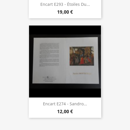
Encart E293 - Étoiles Du...
19,00 €
Encart E274 - Sandro...
12,00 €