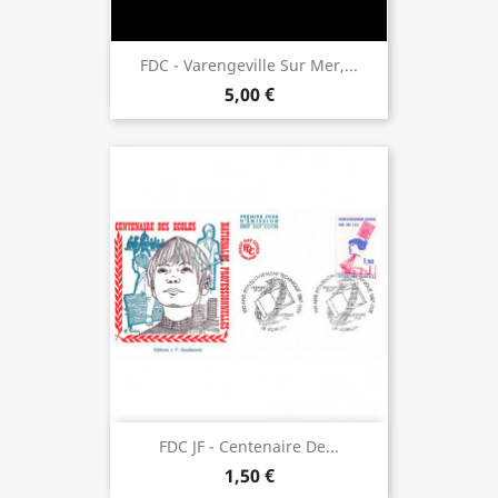
FDC - Varengeville Sur Mer,...
5,00 €
FDC JF - Centenaire De...
1,50 €