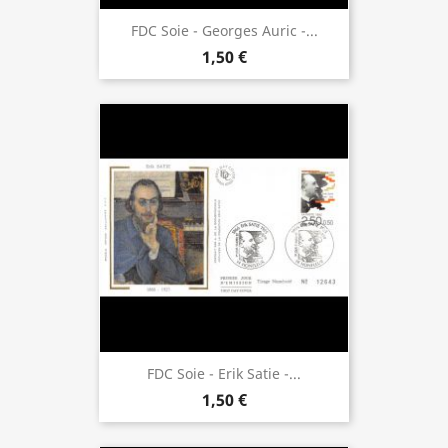
FDC Soie - Georges Auric -...
1,50 €
FDC Soie - Erik Satie -...
1,50 €