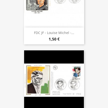
FDC JF - Louise Michel -...
1,50 €