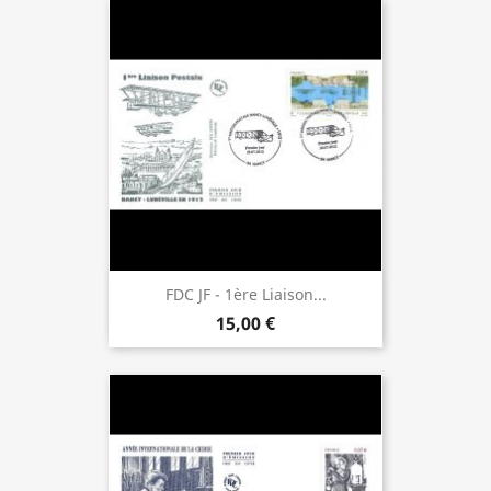
FDC JF - 1ère Liaison...
15,00 €