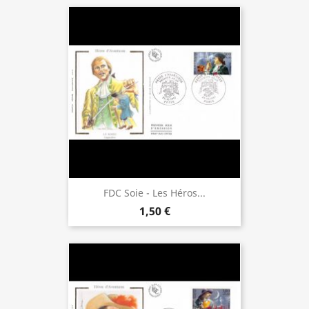
FDC Soie - Les Héros...
1,50 €