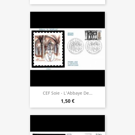
CEF Soie - L'Abbaye De...
1,50 €