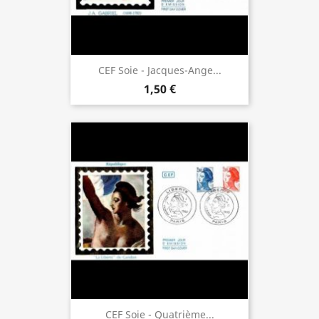
CEF Soie - Jacques-Ange...
1,50 €
CEF Soie - Quatrième...