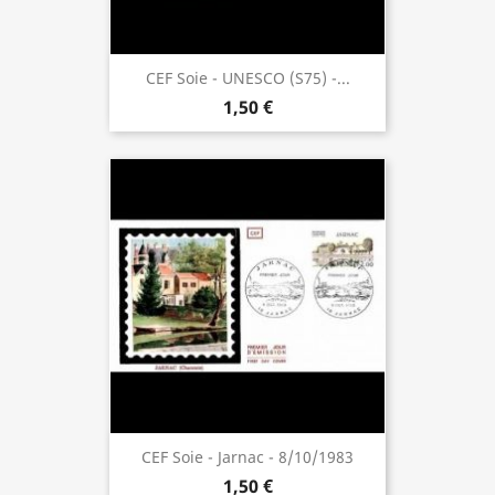
CEF Soie - UNESCO (S75) -...
1,50 €
CEF Soie - Jarnac - 8/10/1983
1,50 €