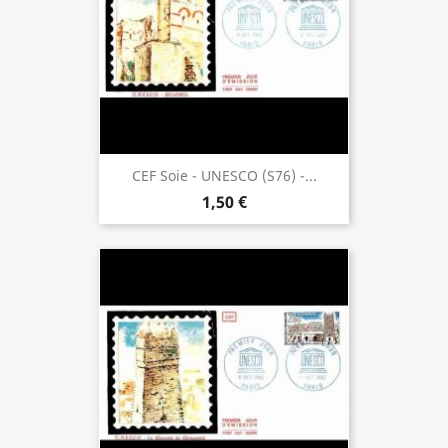
CEF Soie - UNESCO (S76) -...
1,50 €