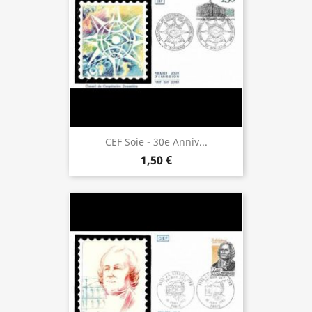
CEF Soie - 30e Anniv...
1,50 €