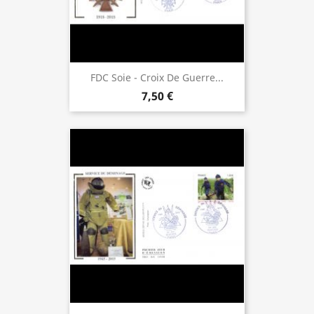
FDC Soie - Croix De Guerre...
7,50 €