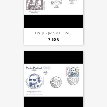
FDC JF - Jacques II De...
7,50 €