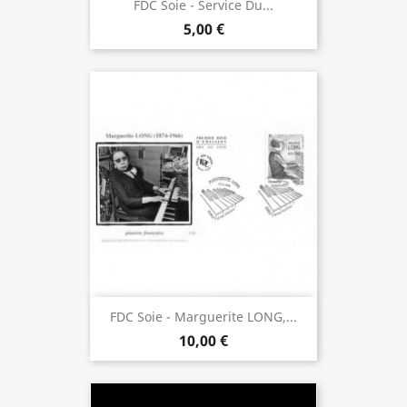
FDC Soie - Service Du...
5,00 €
FDC Soie - Marguerite LONG,...
10,00 €