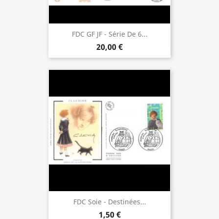
FDC GF JF - Série De 6...
20,00 €
FDC Soie - Destinées...
1,50 €