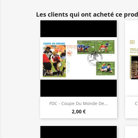
Les clients qui ont acheté ce pro
Aperçu rapide

FDC - Coupe Du Monde De...
C
2,00 €