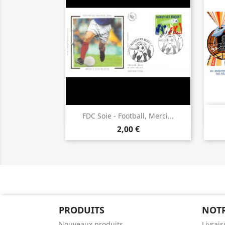
Aperçu rapide

FDC Soie - Football, Merci...
2,00 €
PRODUITS
NOTR
Nouveaux produits
Livrai