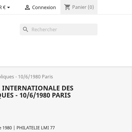
shopping_cart


Panier
(0)
R €
Connexion
search
liques - 10/6/1980 Paris
N INTERNATIONALE DES
ES - 10/6/1980 PARIS
e 1980 | PHILATELIE LMI 77