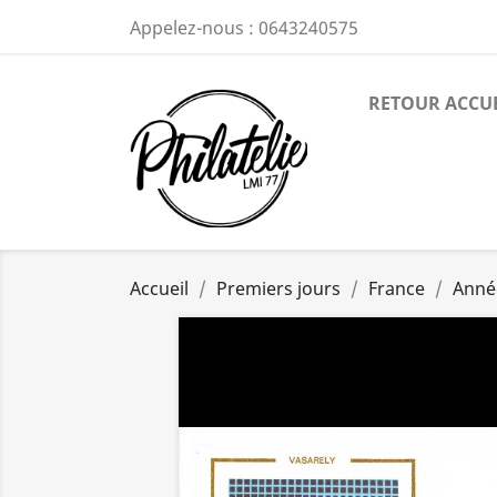
Appelez-nous :
0643240575
RETOUR ACCU
Accueil
Premiers jours
France
Anné