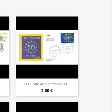
Aperçu rapide

..
CEF - 50e Anniversaire Du...
2,00 €