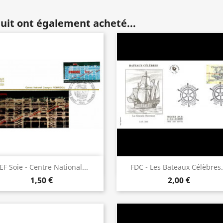
duit ont également acheté...
Aperçu rapide
Aperçu rapide


EF Soie - Centre National...
FDC - Les Bateaux Célèbres.
1,50 €
2,00 €