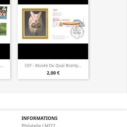
Aperçu rapide

..
CEF - Musée Du Quai Branly...
2,00 €
INFORMATIONS
Philatelie LMI77