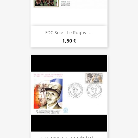
FDC Soie - Le Rugby -...
1,50 €