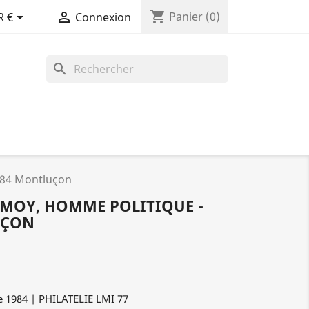
shopping_cart


Panier
(0)
R €
Connexion
search
984 Montluçon
RMOY, HOMME POLITIQUE -
UÇON
e 1984 | PHILATELIE LMI 77