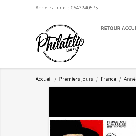
Appelez-nous :
0643240575
RETOUR ACCU
Accueil
Premiers jours
France
Anné