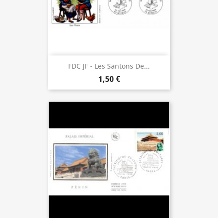
FDC JF - Les Santons De...
1,50 €