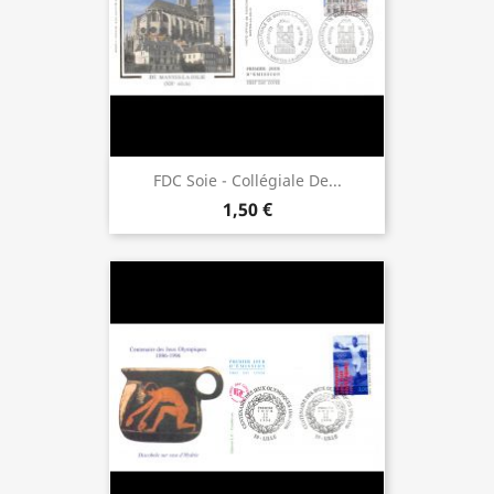
FDC Soie - Collégiale De...
1,50 €