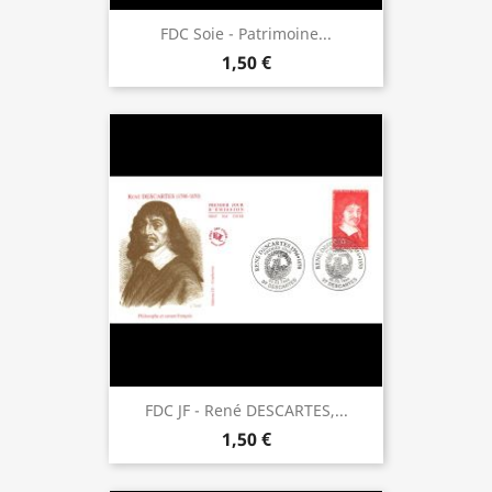
FDC Soie - Patrimoine...
1,50 €
FDC JF - René DESCARTES,...
1,50 €