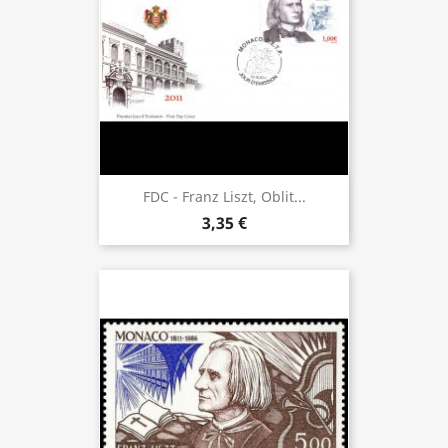
FDC - Franz Liszt, Oblit...
3,35 €