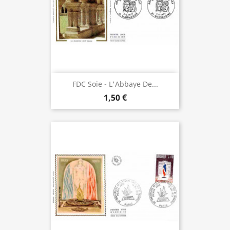
FDC Soie - L'Abbaye De...
1,50 €