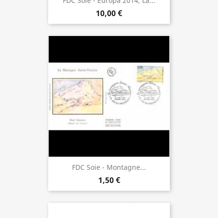
FDC Soie - Europa 2014, La...
10,00 €
FDC Soie - Montagne...
1,50 €