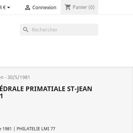
shopping_cart


Panier
(0)
R €
Connexion
search
on - 30/5/1981
HÉDRALE PRIMATIALE ST-JEAN
1
e 1981 | PHILATELIE LMI 77