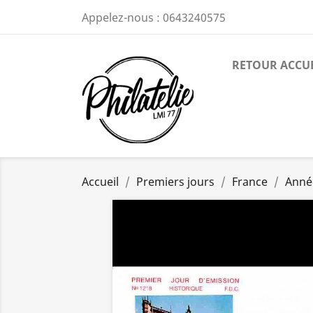
Appelez-nous :
0643240575
RETOUR ACCU
Accueil
Premiers jours
France
Anné