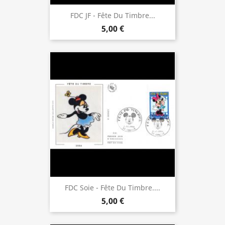
FDC JF - Fête Du Timbre...
5,00 €
FDC Soie - Fête Du Timbre....
5,00 €