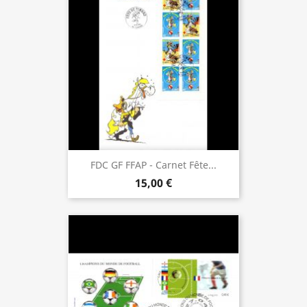
FDC GF FFAP - Carnet Fête...
15,00 €