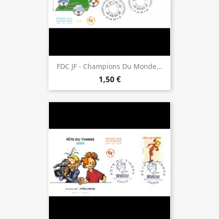
FDC JF - Champions Du Monde...
1,50 €