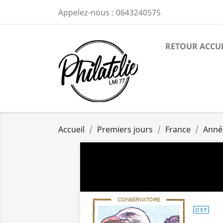
Appelez-nous :
0643240575
RETOUR ACCU
Accueil
Premiers jours
France
Anné