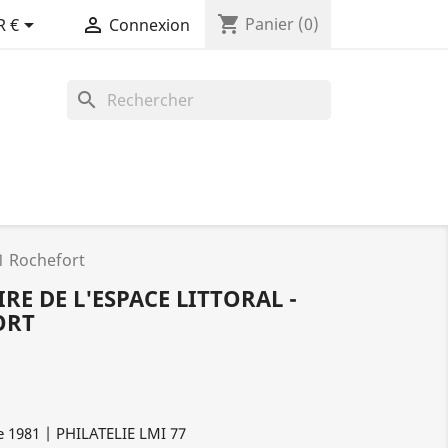
shopping_cart


Panier
(0)
R €
Connexion
search
81 Rochefort
RE DE L'ESPACE LITTORAL -
ORT
e 1981 | PHILATELIE LMI 77