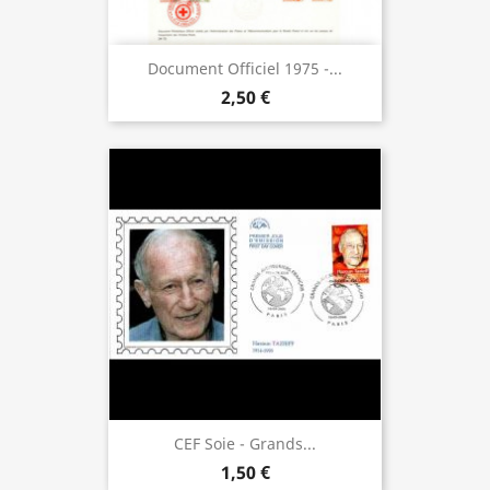
Document Officiel 1975 -...
2,50 €
CEF Soie - Grands...
1,50 €