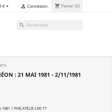
shopping_cart


Panier
(0)
R €
Connexion
search
aris
ON : 21 MAI 1981 - 2/11/1981
e 1981 | PHILATELIE LMI 77