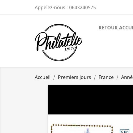
Appelez-nous :
0643240575
RETOUR ACCU
Accueil
Premiers jours
France
Anné