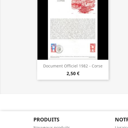
Aperçu rapide

Document Officiel 1982 - Corse
2,50 €
PRODUITS
NOTR
Nouveaux produits
Livrai