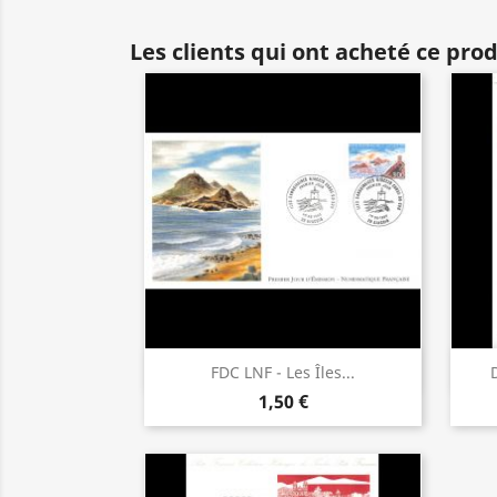
Les clients qui ont acheté ce pro
Aperçu rapide

FDC LNF - Les Îles...
1,50 €