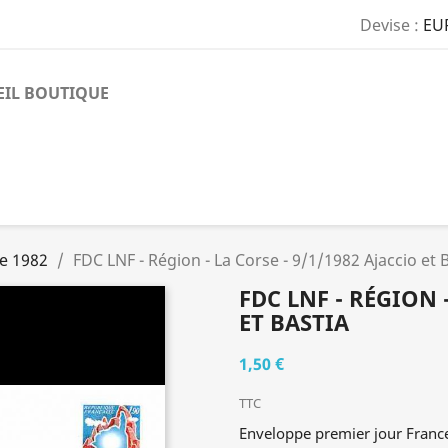
Devise :
EU
EIL BOUTIQUE
e 1982
FDC LNF - Région - La Corse - 9/1/1982 Ajaccio et 
FDC LNF - RÉGION -
ET BASTIA
1,50 €
TTC
Enveloppe premier jour Franc