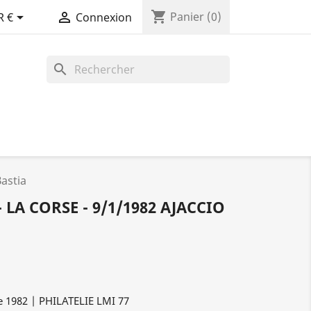
shopping_cart


Panier
(0)
R €
Connexion
search
Bastia
 LA CORSE - 9/1/1982 AJACCIO
e 1982 | PHILATELIE LMI 77