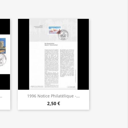
Aperçu rapide

..
1996 Notice Philatélique -...
2,50 €