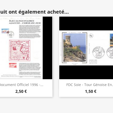
duit ont également acheté...
Aperçu rapide
Aperçu rapide


Document Officiel 1996 -...
FDC Soie - Tour Génoise En.
2,50 €
1,50 €