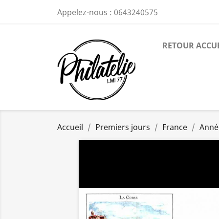
Appelez-nous :
0643240575
RETOUR ACCU
Accueil
Premiers jours
France
Anné