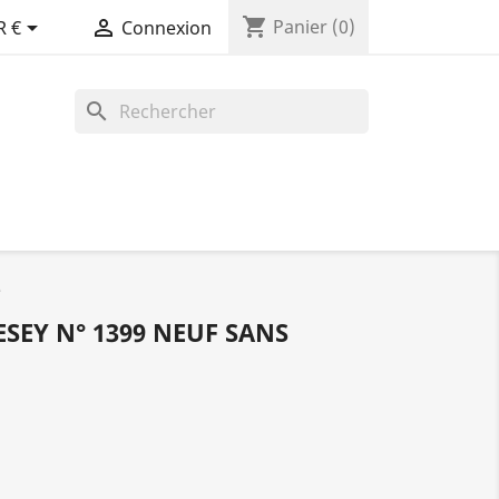
shopping_cart


Panier
(0)
R €
Connexion
search
e
SEY N° 1399 NEUF SANS