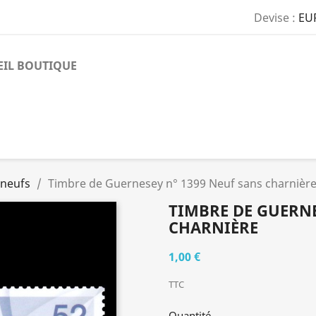
Devise :
EU
EIL BOUTIQUE
 neufs
Timbre de Guernesey n° 1399 Neuf sans charnièr
TIMBRE DE GUERNE
CHARNIÈRE
1,00 €
TTC
Quantité