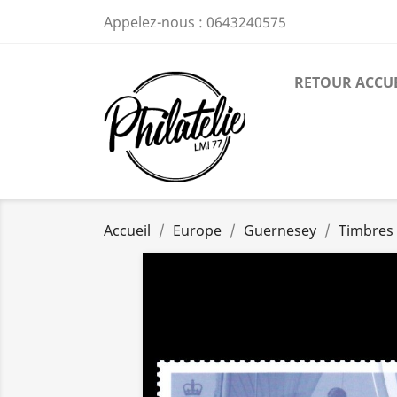
Appelez-nous :
0643240575
RETOUR ACCU
Accueil
Europe
Guernesey
Timbres