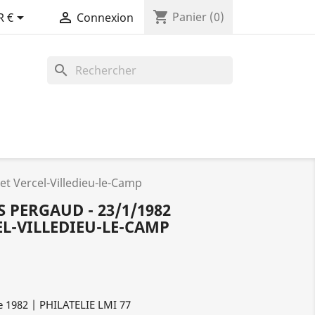
shopping_cart


Panier
(0)
R €
Connexion
search
et Vercel-Villedieu-le-Camp
S PERGAUD - 23/1/1982
L-VILLEDIEU-LE-CAMP
e 1982 | PHILATELIE LMI 77