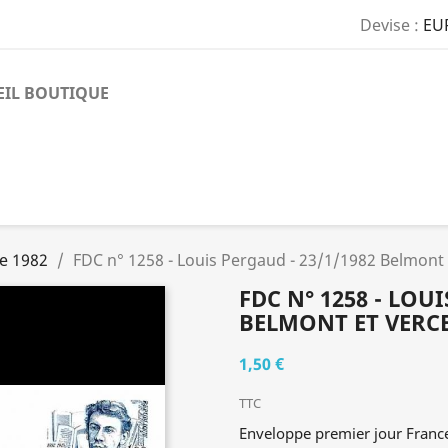
Devise :
EU
EIL BOUTIQUE
e 1982
FDC n° 1258 - Louis Pergaud - 23/1/1982 Belmont 
FDC N° 1258 - LOUI
BELMONT ET VERCE
1,50 €
TTC
Enveloppe premier jour Franc