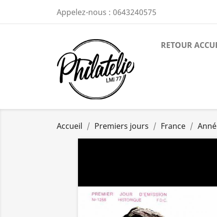
Appelez-nous :
0643240575
RETOUR ACCU
Accueil
Premiers jours
France
Anné