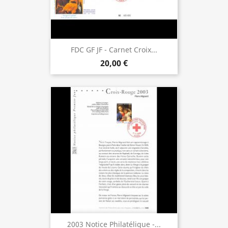
FDC GF JF - Carnet Croix...
20,00 €
2003 Notice Philatélique -...