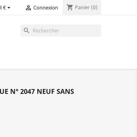
shopping_cart


Panier
(0)
R €
Connexion
search
UE N° 2047 NEUF SANS