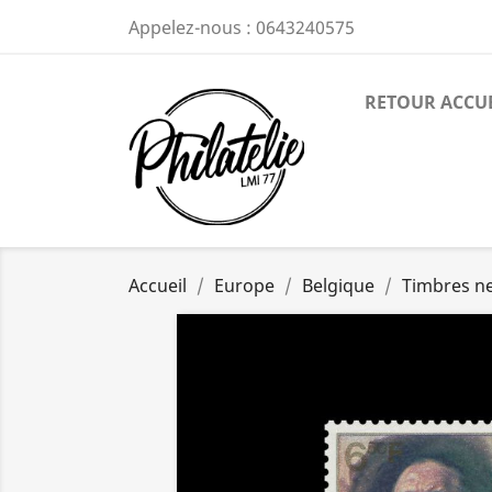
Appelez-nous :
0643240575
RETOUR ACCU
Accueil
Europe
Belgique
Timbres n