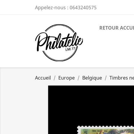
Appelez-nous :
0643240575
RETOUR ACCU
Accueil
Europe
Belgique
Timbres n