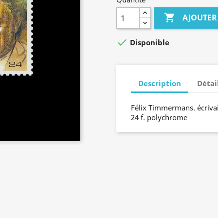

AJOUTER

Disponible
Description
Détai
Félix Timmermans. écriva
24 f. polychrome