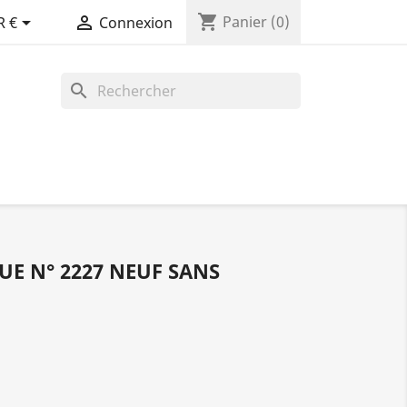
shopping_cart


Panier
(0)
R €
Connexion
search
UE N° 2227 NEUF SANS